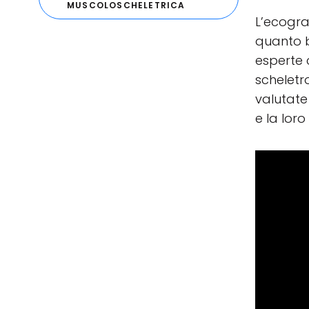
MUSCOLOSCHELETRICA
L’ecogra
quanto b
esperte 
scheletr
valutate
e la loro 