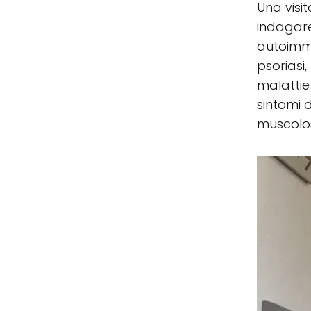
Una visi
indagare
autoimmu
psoriasi,
malattie
sintomi 
muscolos