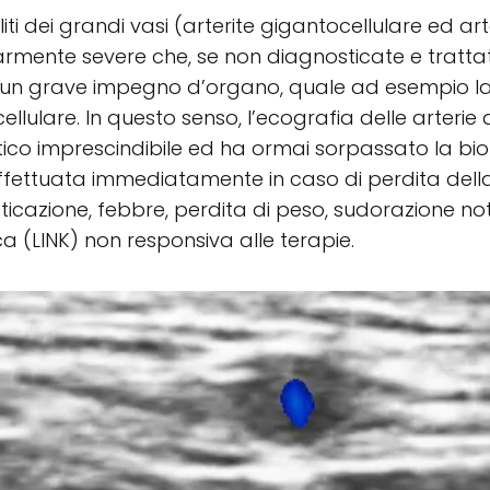
liti dei grandi vasi (arterite gigantocellulare ed a
armente severe che, se non diagnosticate e tratt
un grave impegno d’organo, quale ad esempio la cec
llulare. In questo senso, l’ecografia delle arterie 
ico imprescindibile ed ha ormai sorpassato la bio
ffettuata immediatamente in caso di perdita della 
ticazione, febbre, perdita di peso, sudorazione not
a (LINK) non responsiva alle terapie.