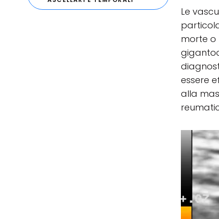
Le vascu
particol
morte o 
gigantoce
diagnost
essere e
alla mas
reumatic