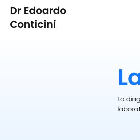
Dr Edoardo
Conticini
L
La diag
laborat