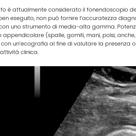
fo è attualmente considerato il fonendoscopio del
en eseguito, non può fornire l’accuratezza diagn
con uno strumento di media-alta gamma. Potenzialm
o appendicolare (spalle, gomiti, mani, polsi, anche,
 con un’ecografia al fine di valutare la presenza
attività clinica.